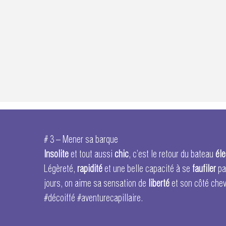
# 3 – Mener sa barque
Insolite
et tout aussi
chic
, c’est le retour du bateau
éle
Légèreté,
rapidité
et une belle capacité à se
faufiler
pa
jours, on aime sa sensation de
liberté
et son côté chev
#décoiffé #aventurecapillaire.