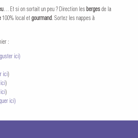
eu
… Et si on sortait un peu ? Direction les
berges
de la
e
100% local et
gourmand
. Sortez les nappes à
ier :
guster ici)
r ici
)
 ici
)
ici
)
quer ici)