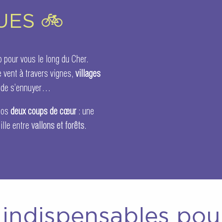
UES 🚲
élo pour vous le long du Cher.
 vent à travers vignes,
villages
s de s’ennuyer…
nos
deux coups de cœur
: une
ille entre
vallons et forêts
.
 indispensables pou