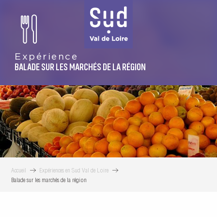
Aller
au
contenu
principal
Expérience
BALADE SUR LES MARCHÉS DE LA RÉGION
Accueil
Expériences en Sud Val de Loire
Balade sur les marchés de la région