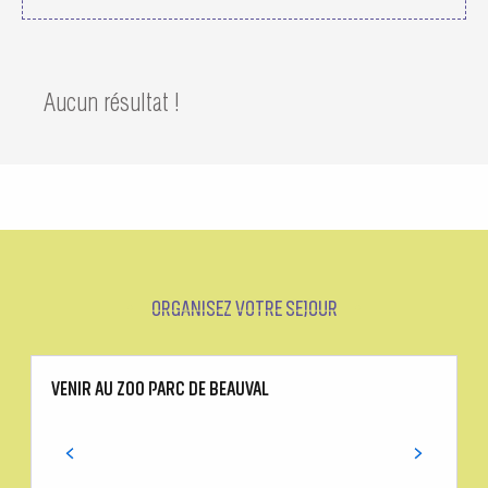
Aucun résultat !
ORGANISEZ VOTRE SEJOUR
VENIR AU ZOO PARC DE BEAUVAL
L
L
M
l