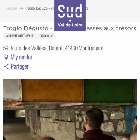
Aller
Accueil
Troglo Dégusto - visite et chasses aux trésors
au
contenu
Troglo Dégusto - visite et chasses aux trésors
principal
ACTIVITÉ CULTURELLE
OENOLOGIE
59 Route des Vallées, Bourré, 41400 Montrichard
M'y rendre
Partager