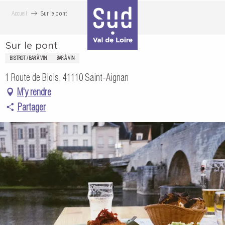
Aller
Accueil
Sur le pont
au
contenu
Sur le pont
principal
BISTROT / BAR À VIN
BAR À VIN
1 Route de Blois, 41110 Saint-Aignan
M'y rendre
Partager