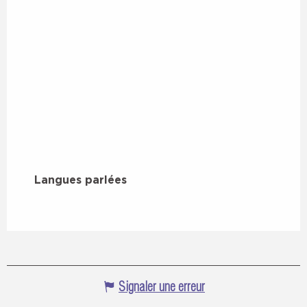
Langues parlées
Langues parlées
Signaler une erreur