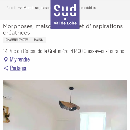
Aller
Accueil
Morphoses, maison d'hôtes et d'inspirations créatrices
au
contenu
Morphoses, maison d'hôtes et d'inspirations
principal
créatrices
CHAMBRES D'HÔTES
MAISON
14 Rue du Coteau de la Graffinière, 41400 Chissay-en-Touraine
M'y rendre
Partager