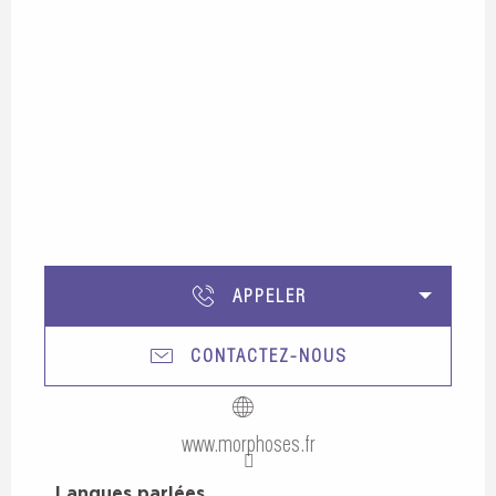
APPELER
CONTACTEZ-NOUS
www.morphoses.fr
Langues parlées
Langues parlées