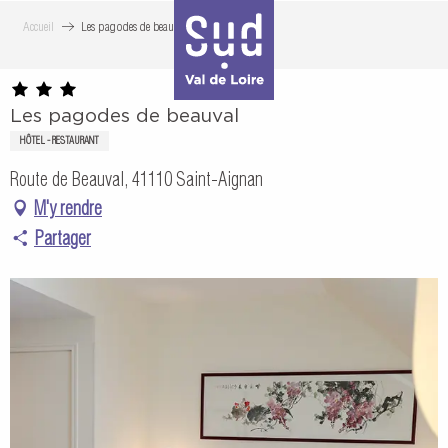
Aller
Accueil
Les pagodes de beauval
au
contenu
principal
Les pagodes de beauval
HÔTEL - RESTAURANT
Route de Beauval, 41110 Saint-Aignan
M'y rendre
Partager