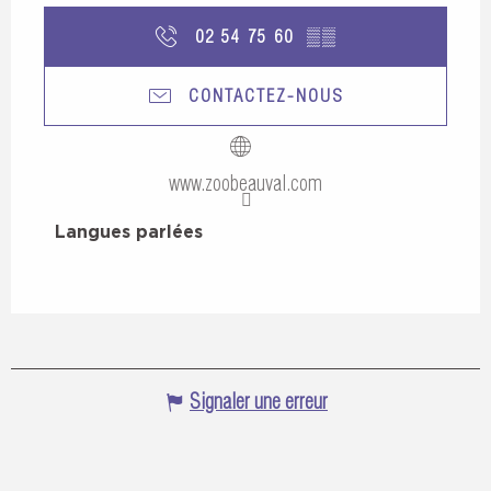
02 54 75 60
▒▒
CONTACTEZ-NOUS
www.zoobeauval.com
Langues parlées
Langues parlées
Signaler une erreur