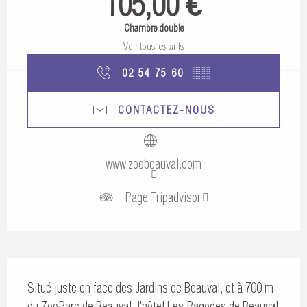
105,00 €
Chambre double
Voir tous les tarifs
02 54 75 60
▒▒
CONTACTEZ-NOUS
www.zoobeauval.com
Page Tripadvisor
Description
Situé juste en face des Jardins de Beauval, et à 700 m 
du ZooParc de Beauval, l'hôtel Les Pagodes de Beauval 