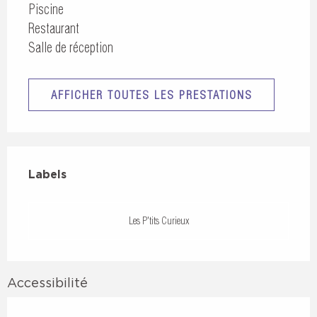
Piscine
Restaurant
Salle de réception
AFFICHER TOUTES LES PRESTATIONS
Offres de prestations
Labels
Labels
Les P'tits Curieux
Accessibilité