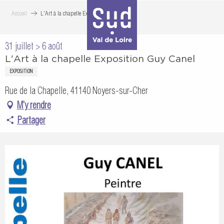
Aller
Accueil
L'Art à la chapelle Exposition Guy Canel
au
contenu
31 juillet > 6 août
principal
L'Art à la chapelle Exposition Guy Canel
EXPOSITION
Rue de la Chapelle, 41140 Noyers-sur-Cher
M'y rendre
Partager