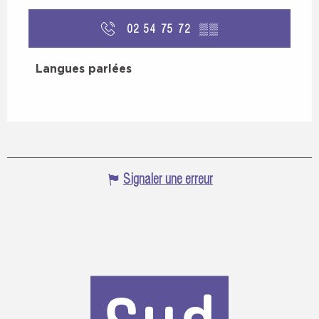
02 54 75 72
▒▒
Langues parlées
Langues parlées
Signaler une erreur