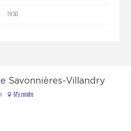
19:30
de Savonnières-Villandry
es
M'y rendre