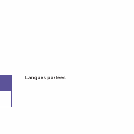
Langues parlées
Langues parlées