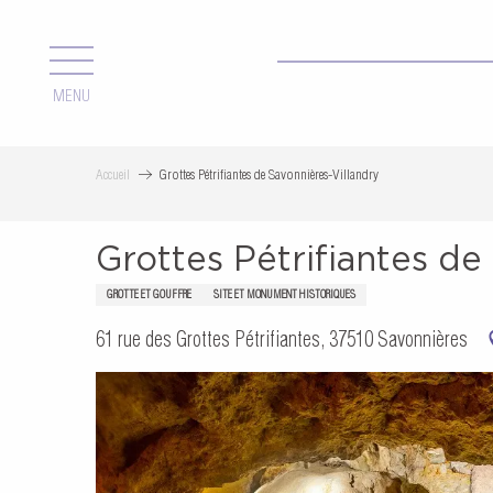
Aller
au
contenu
MENU
principal
Accueil
Grottes Pétrifiantes de Savonnières-Villandry
Grottes Pétrifiantes de
GROTTE ET GOUFFRE
SITE ET MONUMENT HISTORIQUES
61 rue des Grottes Pétrifiantes, 37510 Savonnières