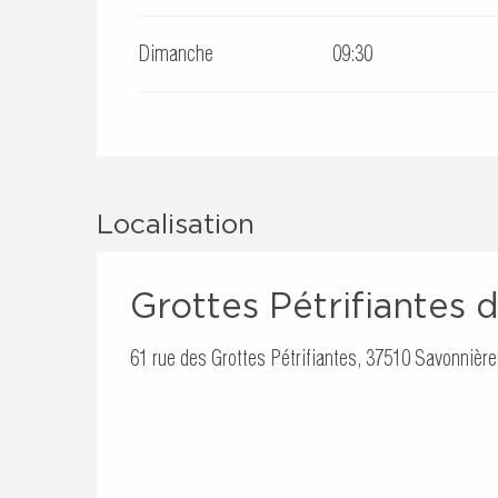
Du
1 septembre 2027
au
30 septembre 2027
Dimanche
09:30
Du
1 octobre 2027
au
14 novembre 2027
Du
15 novembre 2027
au
28 novembre 2027
Localisation
Grottes Pétrifiantes 
61 rue des Grottes Pétrifiantes, 37510 Savonnièr