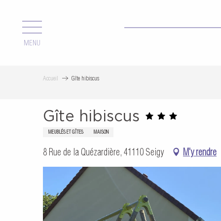
Aller
au
contenu
MENU
principal
Accueil
Gîte hibiscus
Gîte hibiscus
MEUBLÉS ET GÎTES
MAISON
8 Rue de la Quézardière, 41110 Seigy
M'y rendre