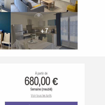
+ 7
Ouverture et coordonn
À partir de
680,00 €
Semaine (meublé)
Voir tous les tarifs