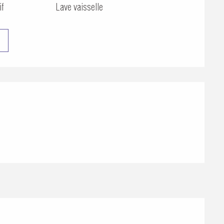
if
Lave vaisselle
ons