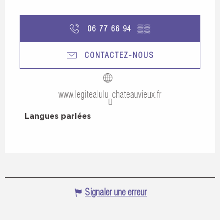
06 77 66 94
▒▒
CONTACTEZ-NOUS
www.legitealulu-chateauvieux.fr
Langues parlées
Langues parlées
Signaler une erreur