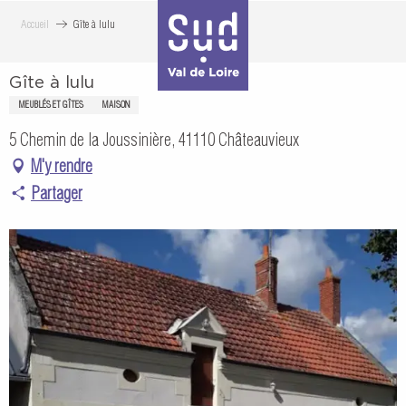
Aller
Accueil
Gîte à lulu
au
contenu
Gîte à lulu
principal
MEUBLÉS ET GÎTES
MAISON
5 Chemin de la Joussinière, 41110 Châteauvieux
M'y rendre
Partager