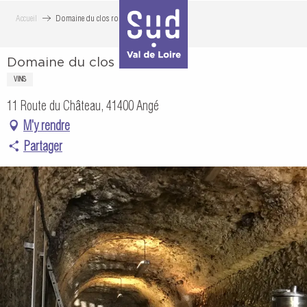
Aller
Accueil
Domaine du clos roussely
au
contenu
Domaine du clos roussely
principal
VINS
11 Route du Château, 41400 Angé
M'y rendre
Partager