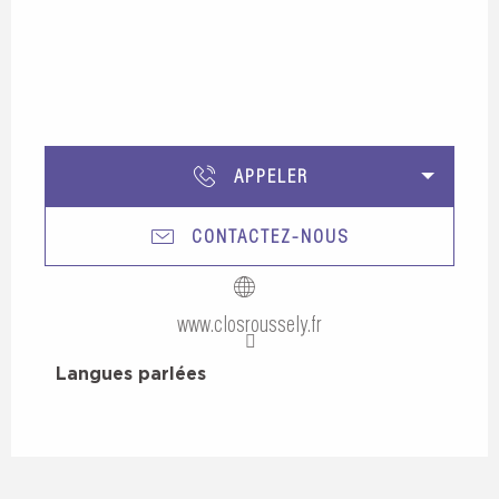
APPELER
CONTACTEZ-NOUS
www.closroussely.fr
Langues parlées
Langues parlées