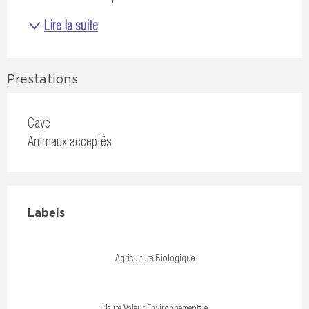
Lire la suite
Prestations
Cave
Animaux acceptés
Offres de prestations
Labels
Labels
Agriculture Biologique
Haute Valeur Environnementale