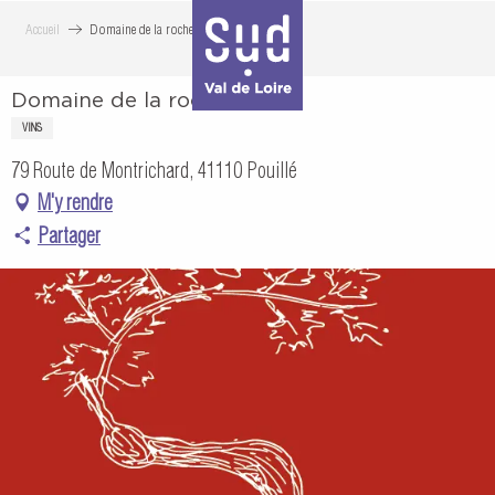
Aller
Accueil
Domaine de la rochette
au
contenu
Domaine de la rochette
principal
VINS
79 Route de Montrichard, 41110 Pouillé
M'y rendre
Partager