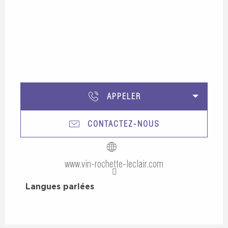
APPELER
CONTACTEZ-NOUS
www.vin-rochette-leclair.com
Langues parlées
Langues parlées