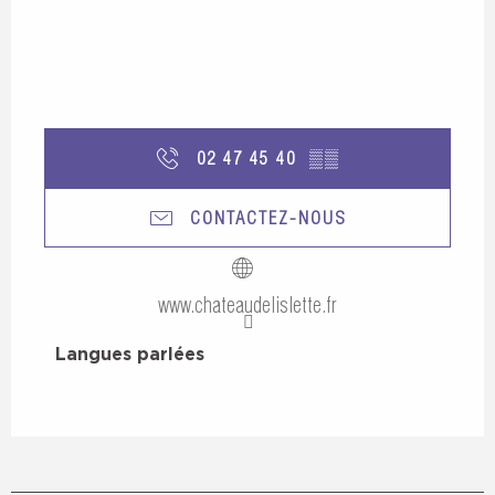
02 47 45 40
▒▒
CONTACTEZ-NOUS
www.chateaudelislette.fr
Langues parlées
Langues parlées