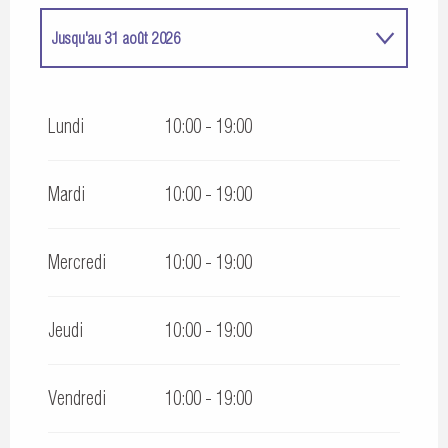
Jusqu'au
31 août 2026
Du
4 avril 2026
au
30 avril 2026
Lundi
10:00 - 19:00
Du
1 mai 2026
au
30 juin 2026
Mardi
10:00 - 19:00
Du
1 septembre 2026
au
30 septembre 2026
Mercredi
10:00 - 19:00
Du
1 octobre 2026
au
1 novembre 2026
Jeudi
10:00 - 19:00
Vendredi
10:00 - 19:00