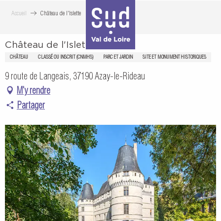
Aller
Accueil
Château de l'Islette
au
contenu
Château de l'Islette
principal
CHÂTEAU
CLASSÉ OU INSCRIT (CNMHS)
PARC ET JARDIN
SITE ET MONUMENT HISTORIQUES
9 route de Langeais, 37190 Azay-le-Rideau
M'y rendre
Partager