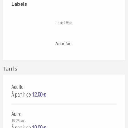
Labels
Labels
Loire à Vélo
Accueil Vélo
Tarifs
Adulte
À partir de
12,00 €
Autre
18-25 ans
À partir de
10,00 €