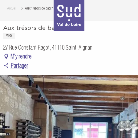
Aller
Accueil
Aux trésors de bacchus
au
contenu
Aux trésors de bacchus
principal
VINS
27 Rue Constant Ragot, 41110 Saint-Aignan
M'y rendre
Partager