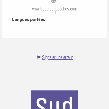
www.tresorsdebacchus.com
Langues parlées
Langues parlées
Signaler une erreur