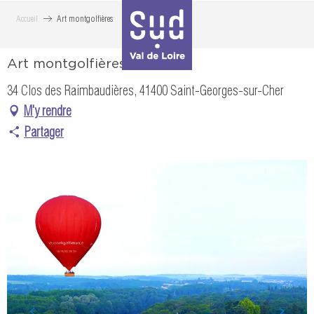
Aller
Accueil
Art montgolfières
au
contenu
Art montgolfières
principal
34 Clos des Raimbaudières, 41400 Saint-Georges-sur-Cher
M'y rendre
Partager