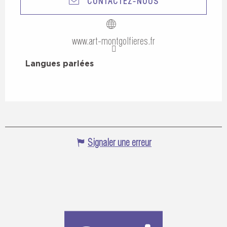
CONTACTEZ-NOUS
www.art-montgolfieres.fr
Langues parlées
Langues parlées
Signaler une erreur