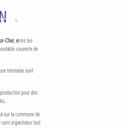
ON
ur-Cher, e
ntre les
inondable couverte de
une trentaine sont
eproduction pour des
 près…
éjà sur la commune de
 sont organisées tout