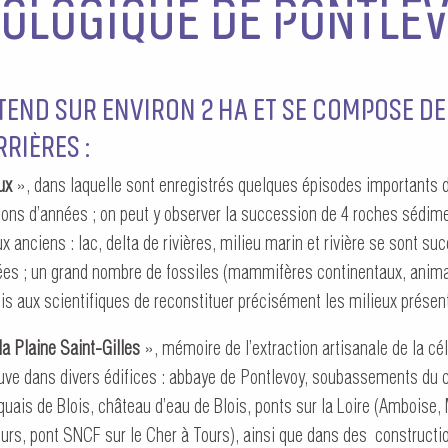
OLOGIQUE DE PONTLE
ÉTEND SUR ENVIRON 2 HA ET SE COMPOSE DE
RIÈRES :
ux
», dans laquelle sont enregistrés quelques épisodes importants de
ions d’années ; on peut y observer la succession de 4 roches sédime
x anciens : lac, delta de rivières, milieu marin et rivière se sont su
ées ; un grand nombre de fossiles (mammifères continentaux, anim
s aux scientifiques de reconstituer précisément les milieux présent
la Plaine Saint-Gilles
», mémoire de l’extraction artisanale de la cé
ouve dans divers édifices : abbaye de Pontlevoy, soubassements d
quais de Blois, château d’eau de Blois, ponts sur la Loire (Amboise,
ours, pont SNCF sur le Cher à Tours), ainsi que dans des construct