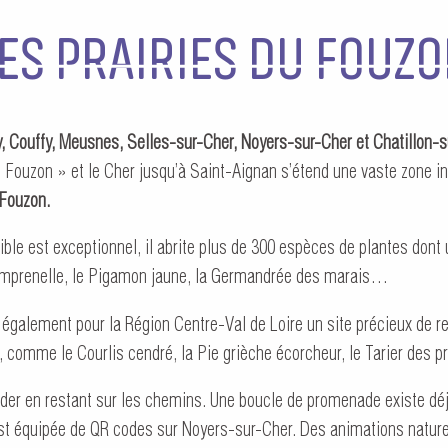
ES PRAIRIES DU FOUZ
y, Couffy, Meusnes, Selles-sur-Cher, Noyers-sur-Cher et Chatillon-s
 « Fouzon » et le Cher jusqu’à Saint-Aignan s’étend une vaste zone 
 Fouzon.
ble est exceptionnel, il abrite plus de 300 espèces de plantes dont 
Pimprenelle, le Pigamon jaune, la Germandrée des marais…
 également pour la Région Centre-Val de Loire un site précieux de r
, comme le Courlis cendré, la Pie grièche écorcheur, le Tarier des
der en restant sur les chemins. Une boucle de promenade existe d
est équipée de QR codes sur Noyers-sur-Cher. Des animations nature