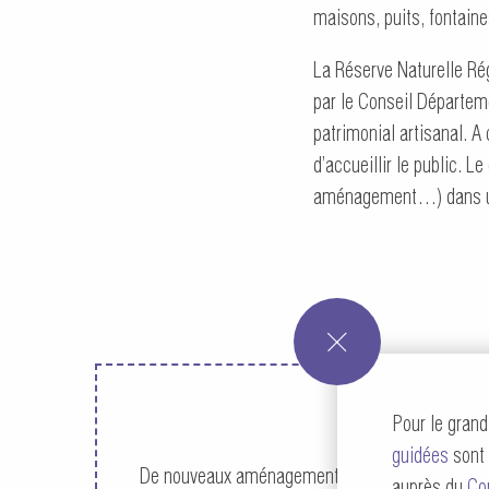
maisons, puits, fontaine
La Réserve Naturelle Ré
par le Conseil Départeme
patrimonial artisanal. A 
d’accueillir le public. 
aménagement…) dans un 
Pour le grand
guidées
sont 
De nouveaux aménagements ont été inaugurés à l’
auprès du
Co