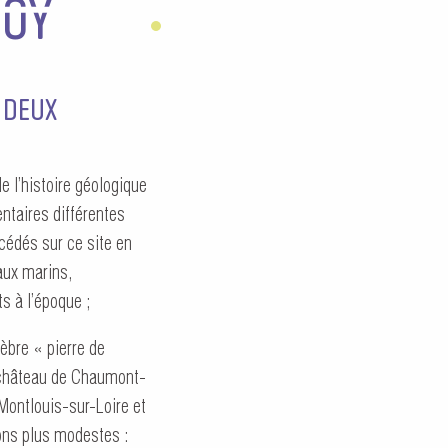
VOY
 DEUX
 l’histoire géologique
ntaires différentes
ccédés sur ce site en
aux marins,
s à l’époque ;
lèbre « pierre de
u château de Chaumont-
 Montlouis-sur-Loire et
ions plus modestes :