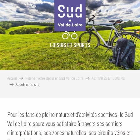
Aller
au
contenu
principal
LOISIRS ET SPORTS
Accueil
Réserver votre séjour en Sud Val de Loire
ACTIVITÉS ET LOISIRS
Sports et Loisirs
Pour les fans de pleine nature et d’activités sportives, le Sud
Val de Loire saura vous satisfaire à travers ses sentiers
d’interprétations, ses zones naturelles, ses circuits vélos et