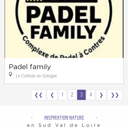
Padel family
Le Controis-en-Sologne
❮❮
❮
1
2
3
4
❯
❯❯
INSPIRATION NATURE
en Sud Val de Loire