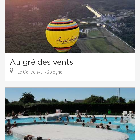
Au gré des vents
Le Controis-en-Sologne